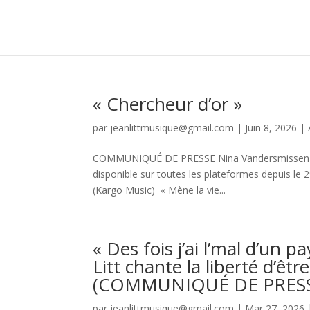
« Chercheur d’or »
par
jeanlittmusique@gmail.com
|
Juin 8, 2026
|
COMMUNIQUÉ DE PRESSE Nina Vandersmissen Jean 
disponible sur toutes les plateformes depuis le 
(Kargo Music) « Mène la vie...
« Des fois j’ai l’mal d’un p
Litt chante la liberté d’êtr
(COMMUNIQUÉ DE PRESS
par
jeanlittmusique@gmail.com
|
Mar 27, 2026