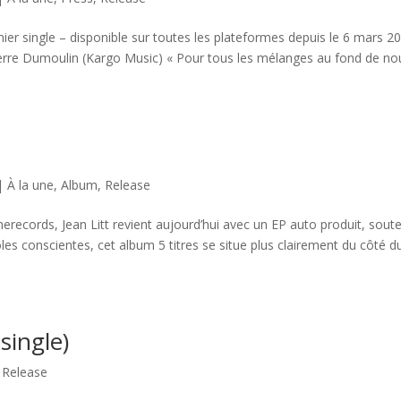
er single – disponible sur toutes les plateformes depuis le 6 mars 2
ierre Dumoulin (Kargo Music) « Pour tous les mélanges au fond de no
|
À la une
,
Album
,
Release
omerecords, Jean Litt revient aujourd’hui avec un EP auto produit, sout
es conscientes, cet album 5 titres se situe plus clairement du côté d
single)
|
Release