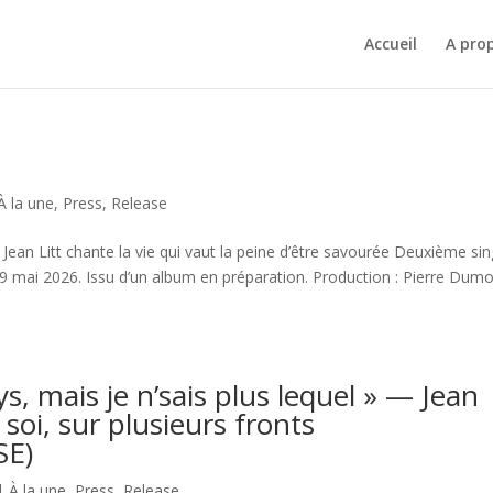
Accueil
A pro
À la une
,
Press
,
Release
Litt chante la vie qui vaut la peine d’être savourée Deuxième si
29 mai 2026. Issu d’un album en préparation. Production : Pierre Dumo
ays, mais je n’sais plus lequel » — Jean
e soi, sur plusieurs fronts
E)
|
À la une
,
Press
,
Release