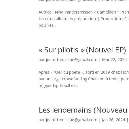
Autrice : Nina Vandersmissen « Caméléon » Premi
Issu d’un album en préparation | Production : P
pour les...
« Sur pilotis » (Nouvel EP)
par
jeanlittmusique@gmail.com
|
Mar 22, 2024
Après « l’Oeil du poète », sorti en 2019 chez H
par un large crowdfunding.Chanson à texte, parol
reggae-hip-hop.Il est...
Les lendemains (Nouveau 
par
jeanlittmusique@gmail.com
|
Jan 26, 2024