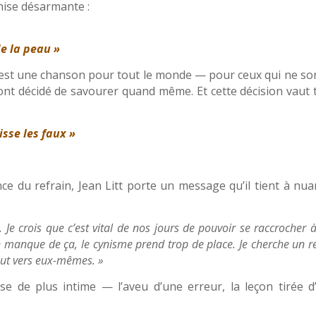
chise désarmante :
x
de la peau »
est une chanson pour tout le monde — pour ceux qui ne son
i ont décidé de savourer quand même. Et cette décision vaut 
isse les faux »
nce du refrain, Jean Litt porte un message qu’il tient à nua
r. Je crois que c’est vital de nos jours de pouvoir se raccrocher 
n manque de ça, le cynisme prend trop de place. Je cherche un ré
aut vers eux-mêmes. »
e de plus intime — l’aveu d’une erreur, la leçon tirée d