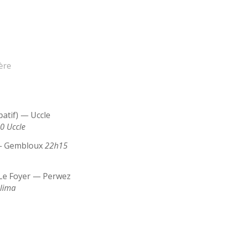
ère
patif) — Uccle
0 Uccle
— Gembloux
22h15
 Le Foyer — Perwez
alima