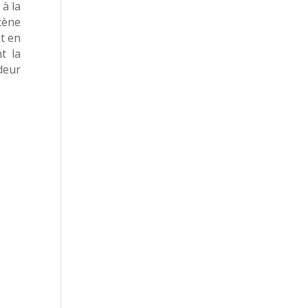
à la
cène
t en
t la
deur