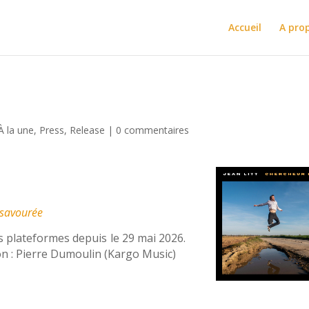
Accueil
A pro
À la une
,
Press
,
Release
|
0 commentaires
e savourée
s plateformes depuis le 29 mai 2026.
on : Pierre Dumoulin (Kargo Music)