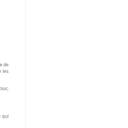
ie de
 les
tour,
 qui