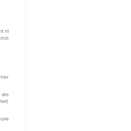
t ni
tous
ncer
à des
veil,
’une