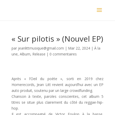
« Sur pilotis » (Nouvel EP)
par
jeanlittmusique@gmail.com
|
Mar 22, 2024
|
À la
une
,
Album
,
Release
|
0 commentaires
Après « l’Oeil du poète », sorti en 2019 chez
Homerecords, Jean Litt revient aujourd’hui avec un EP
auto produit, soutenu par un large crowdfunding.
Chanson à texte, paroles conscientes, cet album 5
titres se situe plus clairement du côté du reggae-hip-
hop.
Il est accompagné de Victor Foulon à la basse,