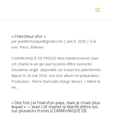
« Chercheur d’or »
par
jeanlittmusique@gmail.com
|
Juin 8, 2026
|
À la
une
,
Press
,
Release
COMMUNIQUÉ DE PRESSE Nina Vandersmissen Jean
Litt chante la vie qui vaut la peine d’être savourée
Deuxième single disponible sur toutes les plateformes
depuis le 29 mai 2026. Issu d’un album en préparation.
Production : Pierre Dumoulin (Kargo Music) « Mène la
vie...
« Des fois j’ai l’mal d’un pays, mais je n’sais plus
lequel » — Jean Litt chante la liberté d’être soi,
sur plusieurs fronts (COMMUNIQUÉ DE