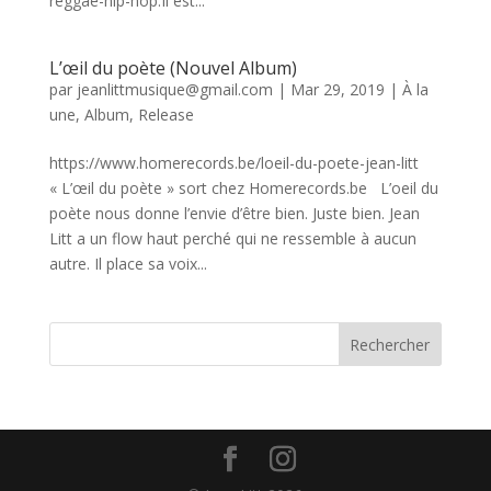
reggae-hip-hop.Il est...
L’œil du poète (Nouvel Album)
par
jeanlittmusique@gmail.com
|
Mar 29, 2019
|
À la
une
,
Album
,
Release
https://www.homerecords.be/loeil-du-poete-jean-litt
« L’œil du poète » sort chez Homerecords.be L’oeil du
poète nous donne l’envie d’être bien. Juste bien. Jean
Litt a un flow haut perché qui ne ressemble à aucun
autre. Il place sa voix...
Rechercher