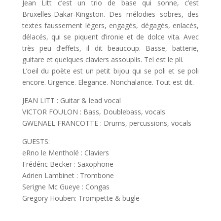
Jean Litt c’est un trio de base qui sonne, c’est
Bruxelles-Dakar-Kingston. Des mélodies sobres, des
textes faussement légers, engagés, dégagés, enlacés,
délacés, qui se piquent d’ironie et de dolce vita. Avec
très peu d’effets, il dit beaucoup. Basse, batterie,
guitare et quelques claviers assouplis. Tel est le pli.
L’oeil du poète est un petit bijou qui se poli et se poli
encore. Urgence. Elegance. Nonchalance. Tout est dit.
JEAN LITT : Guitar & lead vocal
VICTOR FOULON : Bass, Doublebass, vocals
GWENAEL FRANCOTTE : Drums, percussions, vocals
GUESTS:
eRno le Mentholé : Claviers
Frédéric Becker : Saxophone
Adrien Lambinet : Trombone
Serigne Mc Gueye : Congas
Gregory Houben: Trompette & bugle