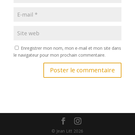
Enregistrer mon nom, mon e-mail et mon site dans
le navigateur pour mon prochain commentaire.
A
l
t
e
r
n
a
t
© Jean Litt 2026