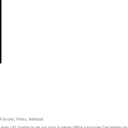
À la une
,
Press
,
Release
itt chante la vie qui vaut la peine d’être savourée Deuxième singl