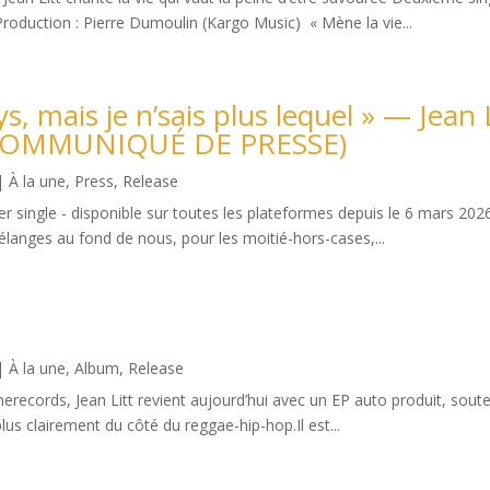
Production : Pierre Dumoulin (Kargo Music) « Mène la vie...
ays, mais je n’sais plus lequel » — Jean 
ts (COMMUNIQUÉ DE PRESSE)
|
À la une
,
Press
,
Release
 single - disponible sur toutes les plateformes depuis le 6 mars 2026
langes au fond de nous, pour les moitié-hors-cases,...
|
À la une
,
Album
,
Release
omerecords, Jean Litt revient aujourd’hui avec un EP auto produit, sou
us clairement du côté du reggae-hip-hop.Il est...