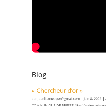
Blog
« Chercheur d’or »
par
jeanlittmusique@gmail.com
|
Juin 8, 2026
|
COMMUNIQUÉ DE PRESSE Nina Vandersmissen Jean L