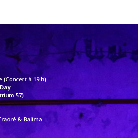
 (Concert à 19 h)
 Day
trium 57)
)
Traoré & Balima